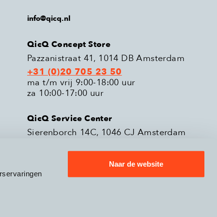
info@qicq.nl
QicQ Concept Store
Pazzanistraat 41, 1014 DB Amsterdam
+31 (0)20 705 23 50
ma t/m vrij 9:00-18:00 uur
za 10:00-17:00 uur
QicQ Service Center
Sierenborch 14C, 1046 CJ Amsterdam
+31 (0)20 705 23 51
ma t/m vrij 9:00-18:00 uur
Naar de website
rservaringen
eleid
Verzenden & Retourneren
9.3