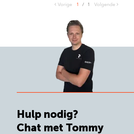
Vorige
1
/
1
Volgende
Hulp nodig?
Chat met Tommy