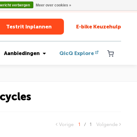
bericht verbergen
Meer over cookies »
Testrit Inplannen
E-bike Keuzehulp
Aanbiedingen
QicQ Explore
cycles
Vorige
1
/
1
Volgende