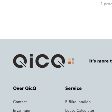
1 pro
It's more 
Over QicQ
Service
Contact
E-Bike inruilen
Ervaringen
Lease Calculator