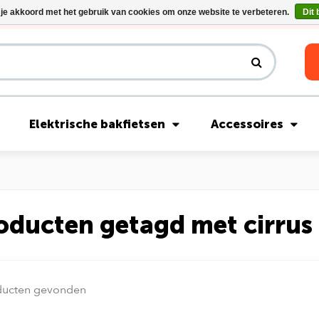
 je akkoord met het gebruik van cookies om onze website te verbeteren.
Dit 
Riese & Müller Nevo5 Silent Core nu direct uit voorraad leverbaar!
Elektrische bakfietsen
Accessoires
oducten getagd met cirrus 
ducten gevonden