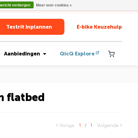
bericht verbergen
Meer over cookies »
Testrit Inplannen
E-bike Keuzehulp
Aanbiedingen
QicQ Explore
 flatbed
Vorige
1
/
1
Volgende