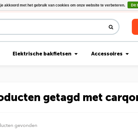
 je akkoord met het gebruik van cookies om onze website te verbeteren.
Dit 
Riese & Müller Nevo5 Silent Core nu direct uit voorraad leverbaar!
Elektrische bakfietsen
Accessoires
oducten getagd met carqon
ducten gevonden