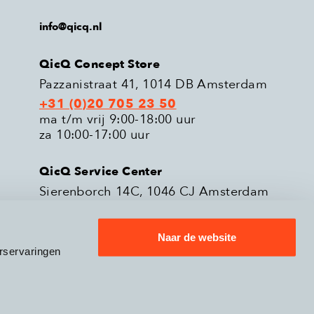
info@qicq.nl
QicQ Concept Store
Pazzanistraat 41, 1014 DB Amsterdam
+31 (0)20 705 23 50
ma t/m vrij 9:00-18:00 uur
za 10:00-17:00 uur
QicQ Service Center
Sierenborch 14C, 1046 CJ Amsterdam
+31 (0)20 705 23 51
ma t/m vrij 9:00-18:00 uur
Naar de website
rservaringen
eleid
Verzenden & Retourneren
9.3