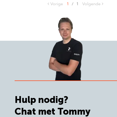
Vorige
1
/
1
Volgende
Hulp nodig?
Chat met Tommy