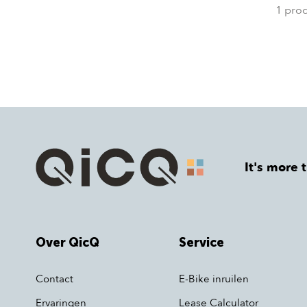
1 pro
It's more 
Over QicQ
Service
Contact
E-Bike inruilen
Ervaringen
Lease Calculator