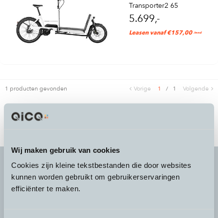
Transporter2 65
5.699,-
Leasen vanaf €157,00
/mnd
1 producten gevonden
Vorige
1
/
1
Volgende
Wij maken gebruik van cookies
Cookies zijn kleine tekstbestanden die door websites
kunnen worden gebruikt om gebruikerservaringen
It's more than a
choice
efficiënter te maken.