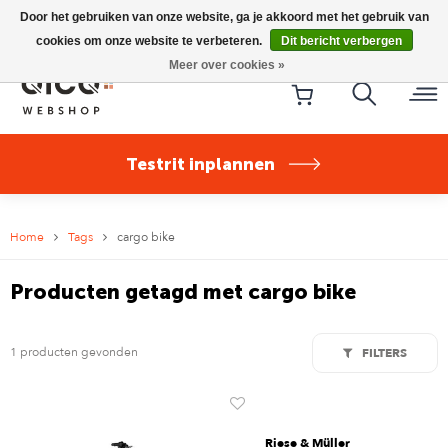
Riese & Müller Nevo5 Silent Core nu direct uit voorraad
Door het gebruiken van onze website, ga je akkoord met het gebruik van
leverbaar!
cookies om onze website te verbeteren.
Dit bericht verbergen
Meer over cookies »
Testrit inplannen
Home
Tags
cargo bike
Producten getagd met cargo bike
1 producten gevonden
FILTERS
Riese & Müller