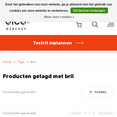
Riese & Müller Nevo5 Silent Core nu direct uit voorraad
Door het gebruiken van onze website, ga je akkoord met het gebruik van
leverbaar!
cookies om onze website te verbeteren.
Dit bericht verbergen
Meer over cookies »
Testrit inplannen
Home
Tags
bril
Producten getagd met bril
0 producten gevonden
FILTERS
0 producten gevonden
Vorige
1
/
1
Volgende