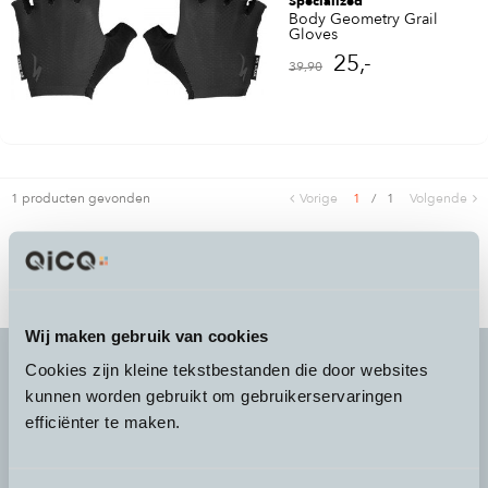
Specialized
Body Geometry Grail
Gloves
25,-
39,90
1 producten gevonden
Vorige
1
/
1
Volgende
Wij maken gebruik van cookies
Cookies zijn kleine tekstbestanden die door websites
kunnen worden gebruikt om gebruikerservaringen
It's more than a
choice
efficiënter te maken.