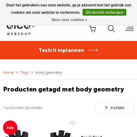
Riese & Müller Nevo5 Silent Core nu direct uit voorraad
Door het gebruiken van onze website, ga je akkoord met het gebruik van
leverbaar!
cookies om onze website te verbeteren.
Dit bericht verbergen
Meer over cookies »
Testrit inplannen
Home
Tags
body geometry
Producten getagd met body geometry
1 producten gevonden
FILTERS
Sale