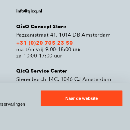
info@qicq.nl
QicQ Concept Store
Pazzanistraat 41, 1014 DB Amsterdam
+31 (0)20 705 23 50
ma t/m vrij 9:00-18:00 uur
za 10:00-17:00 uur
QicQ Service Center
Sierenborch 14C, 1046 CJ Amsterdam
+31 (0)20 705 23 51
ma t/m vrij 9:00-18:00 uur
Naar de website
rservaringen
eleid
Verzenden & Retourneren
9.3