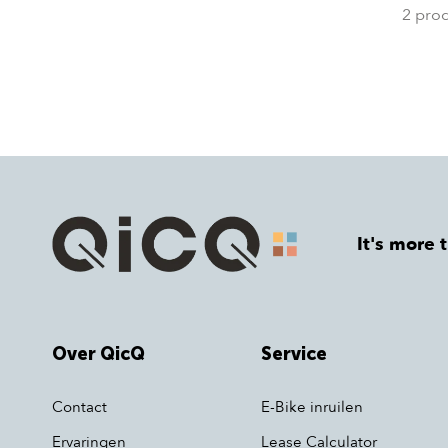
2 pro
It's more 
Over QicQ
Service
Contact
E-Bike inruilen
Ervaringen
Lease Calculator