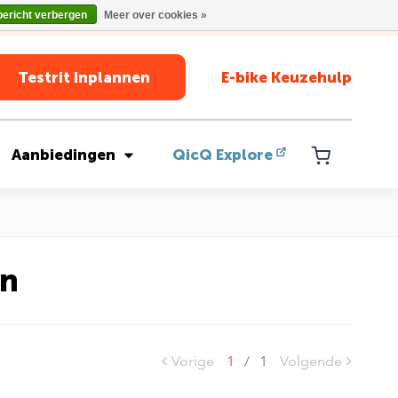
bericht verbergen
Meer over cookies »
Testrit Inplannen
E-bike Keuzehulp
Aanbiedingen
QicQ Explore
en
Vorige
1
/
1
Volgende