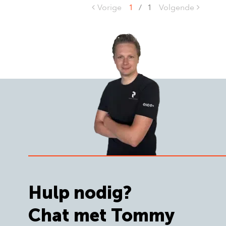
Vorige
1
/
1
Volgende
Hulp nodig?
Chat met Tommy