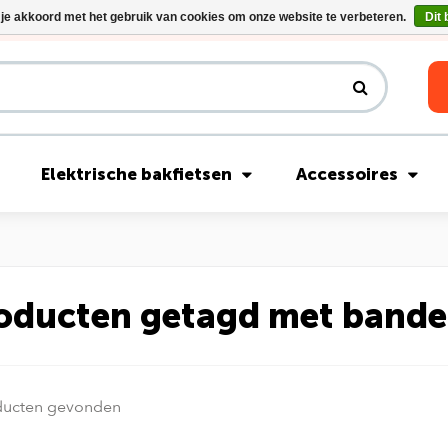
 je akkoord met het gebruik van cookies om onze website te verbeteren.
Dit 
Riese & Müller Nevo5 Silent Core nu direct uit voorraad leverbaar!
Elektrische bakfietsen
Accessoires
oducten getagd met band
ducten gevonden