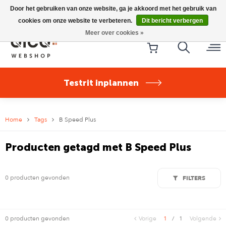
Riese & Müller Nevo5 Silent Core nu direct uit voorraad
Door het gebruiken van onze website, ga je akkoord met het gebruik van
leverbaar!
cookies om onze website te verbeteren.
Dit bericht verbergen
Meer over cookies »
Testrit inplannen
Home
Tags
B Speed Plus
Producten getagd met B Speed Plus
0 producten gevonden
FILTERS
0 producten gevonden
Vorige
1
/
1
Volgende