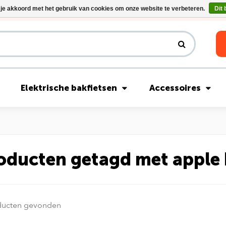
 je akkoord met het gebruik van cookies om onze website te verbeteren.
Dit 
Riese & Müller Nevo5 Silent Core nu direct uit voorraad leverbaar!
Elektrische bakfietsen
Accessoires
oducten getagd met apple
ducten gevonden