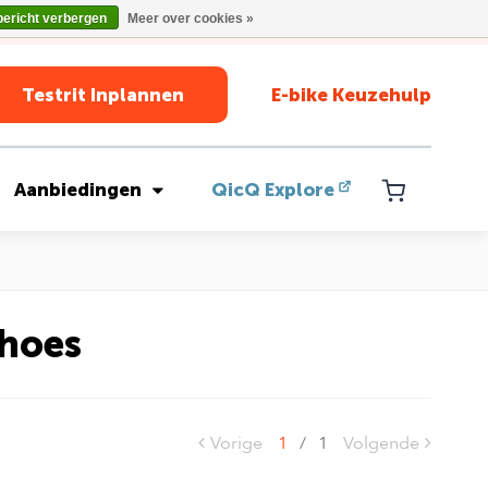
bericht verbergen
Meer over cookies »
Testrit Inplannen
E-bike Keuzehulp
Aanbiedingen
QicQ Explore
 hoes
Vorige
1
/
1
Volgende