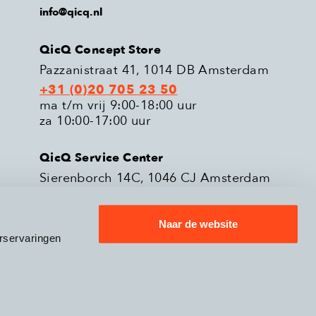
info@qicq.nl
QicQ Concept Store
Pazzanistraat 41, 1014 DB Amsterdam
+31 (0)20 705 23 50
ma t/m vrij 9:00-18:00 uur
za 10:00-17:00 uur
QicQ Service Center
Sierenborch 14C, 1046 CJ Amsterdam
+31 (0)20 705 23 51
ma t/m vrij 9:00-18:00 uur
Naar de website
rservaringen
eleid
Verzenden & Retourneren
9.3