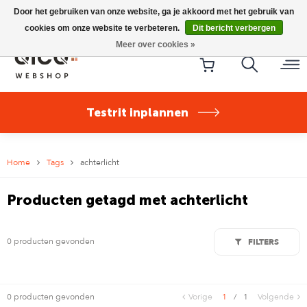
Riese & Müller Nevo5 Silent Core nu direct uit voorraad
Door het gebruiken van onze website, ga je akkoord met het gebruik van
leverbaar!
cookies om onze website te verbeteren.
Dit bericht verbergen
Meer over cookies »
Testrit inplannen
Home
Tags
achterlicht
Producten getagd met achterlicht
0 producten gevonden
FILTERS
0 producten gevonden
Vorige
1
/
1
Volgende