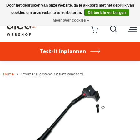
Riese & Müller Nevo5 Silent Core nu direct uit voorraad
Door het gebruiken van onze website, ga je akkoord met het gebruik van
leverbaar!
cookies om onze website te verbeteren.
Dit bericht verbergen
Meer over cookies »
Testrit inplannen
Home
Stromer Kickstand Kit fietsstandaard