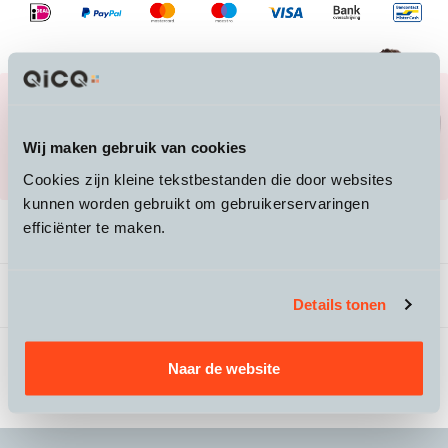
Heb je vragen over een product, of over de
juiste maat?
Mail ons naar
info@qicq.nl
of bel ons
Wij maken gebruik van cookies
020 705 23 50
Cookies zijn kleine tekstbestanden die door websites
kunnen worden gebruikt om gebruikerservaringen
efficiënter te maken.
Productomschrijving
Beoordelingen
Details tonen
Naar de website