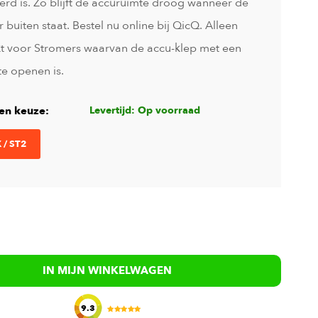
erd is. Zo blijft de accuruimte droog wanneer de
 buiten staat. Bestel nu online bij QicQ. Alleen
kt voor Stromers waarvan de accu-klep met een
 te openen is.
en keuze:
Levertijd: Op voorraad
 / ST2
IN MIJN WINKELWAGEN
9.3