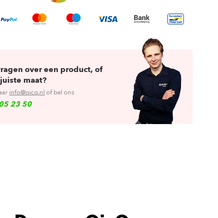
vragen over een product, of
juiste maat?
aar
info@qicq.nl
of bel ons
05 23 50