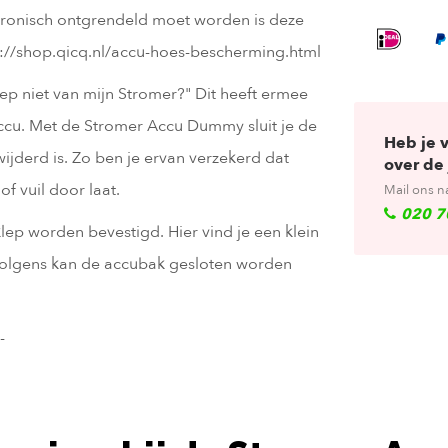
ktronisch ontgrendeld moet worden is deze
tps://shop.qicq.nl/accu-hoes-bescherming.html
ep niet van mijn Stromer?" Dit heeft ermee
ccu. Met de Stromer Accu Dummy sluit je de
Heb je 
ijderd is. Zo ben je ervan verzekerd dat
over de 
of vuil door laat.
Mail ons n
020 7
p worden bevestigd. Hier vind je een klein
volgens kan de accubak gesloten worden
-