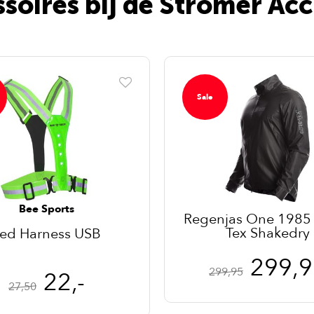
ssoires bij de Stromer A
Sale
Bee Sports
Regenjas One 1985
Tex Shakedry
ed Harness USB
299,9
299,95
22,-
27,50