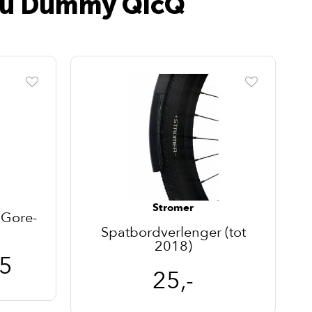
ccu Dummy QicQ
Stromer
 Gore-
Spatbordverlenger (tot
2018)
5
25,-