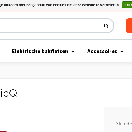
 je akkoord met het gebruik van cookies om onze website te verbeteren.
Dit 
Riese & Müller Nevo5 Silent Core nu direct uit voorraad leverbaar!
Elektrische bakfietsen
Accessoires
icQ
Sluit d