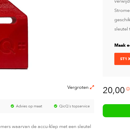
verwijd
Stromer
geschi
sleutel
Maak e
ST1 X
Vergroten
20,00
Advies op maat
QicQ's topservice
omers waarvan de accu-klep met een sleutel