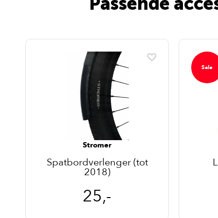
Passende acce
Sale
Stromer
-
Spatbordverlenger (tot
L
2018)
25,-