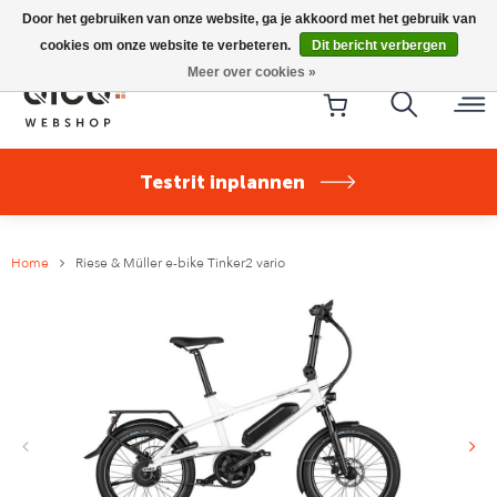
Riese & Müller Nevo5 Silent Core nu direct uit voorraad
Door het gebruiken van onze website, ga je akkoord met het gebruik van
leverbaar!
cookies om onze website te verbeteren.
Dit bericht verbergen
Meer over cookies »
Testrit inplannen
Home
Riese & Müller e-bike Tinker2 vario