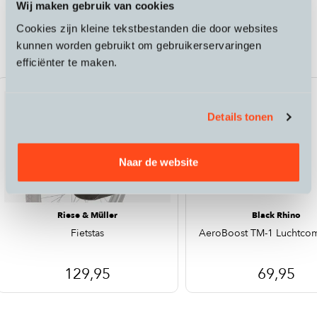
Wij maken gebruik van cookies
Passende accessoires bij de Riese &
Cookies zijn kleine tekstbestanden die door websites
Müller e-bike Tinker2 vario
kunnen worden gebruikt om gebruikerservaringen
efficiënter te maken.
Details tonen
Naar de website
Riese & Müller
Black Rhino
Fietstas
AeroBoost TM-1 Luchtco
129,95
69,95