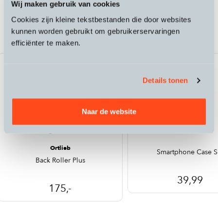
Wij maken gebruik van cookies
Passende accessoires bij de Riese &
Cookies zijn kleine tekstbestanden die door websites
Müller Culture Mixte
kunnen worden gebruikt om gebruikerservaringen
efficiënter te maken.
Details tonen
Naar de website
Ortlieb
Smartphone Case S
Back Roller Plus
39,99
175,-