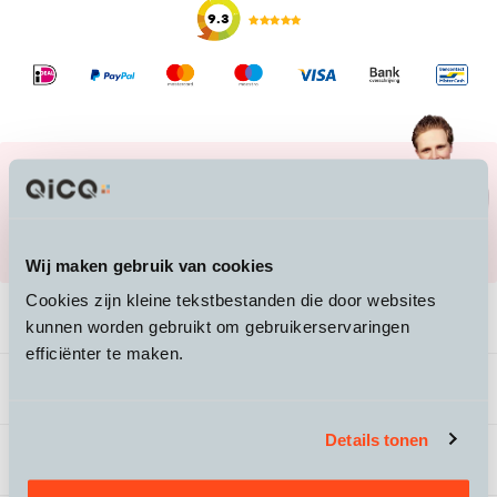
9.3
Lukt het je niet je ebike te vinden of heb je
vragen?
Mail ons naar
info@qicq.nl
of bel ons
020 705 23 50
Wij maken gebruik van cookies
Cookies zijn kleine tekstbestanden die door websites
Productomschrijving
kunnen worden gebruikt om gebruikerservaringen
efficiënter te maken.
Veelgestelde vragen
Details tonen
Specificaties