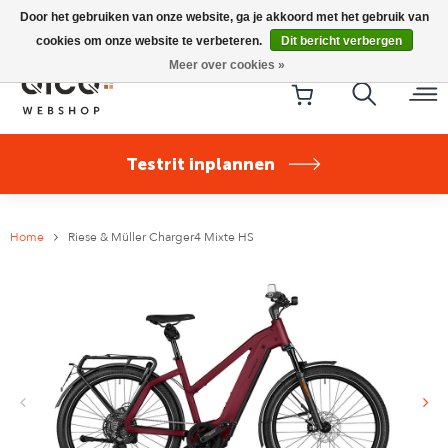
Riese & Müller Nevo5 Silent Core nu direct uit voorraad
Door het gebruiken van onze website, ga je akkoord met het gebruik van
leverbaar!
cookies om onze website te verbeteren.
Dit bericht verbergen
Meer over cookies »
Testrit inplannen
Home
Riese & Müller Charger4 Mixte HS