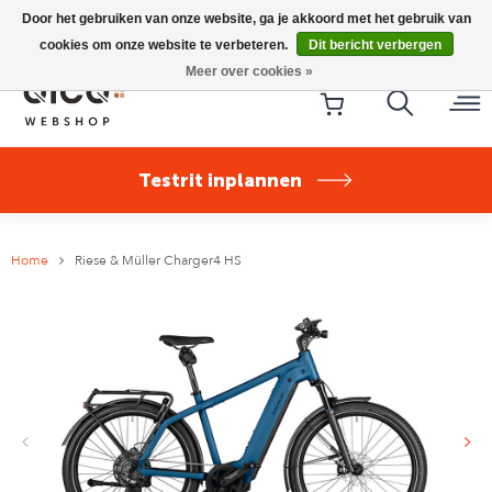
Riese & Müller Nevo5 Silent Core nu direct uit voorraad
Door het gebruiken van onze website, ga je akkoord met het gebruik van
leverbaar!
cookies om onze website te verbeteren.
Dit bericht verbergen
Meer over cookies »
Testrit inplannen
Home
Riese & Müller Charger4 HS