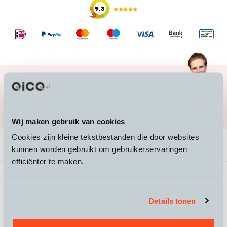
9.3
Lukt het je niet je ebike te vinden of heb je
vragen?
Mail ons naar
info@qicq.nl
of bel ons
020 705 23 50
Wij maken gebruik van cookies
Cookies zijn kleine tekstbestanden die door websites
Productomschrijving
kunnen worden gebruikt om gebruikerservaringen
efficiënter te maken.
Veelgestelde vragen
Details tonen
Specificaties