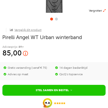
Vergroten
Vergelijk dit product
Pirelli Angel WT Urban winterband
Adviesprijs:
89,-
85,00
Gratis verzending (vanaf € 75)
14 dagen bedenktijd
Advies op maat
QicQ's topservice
STEL SAMEN EN BESTEL
9.3