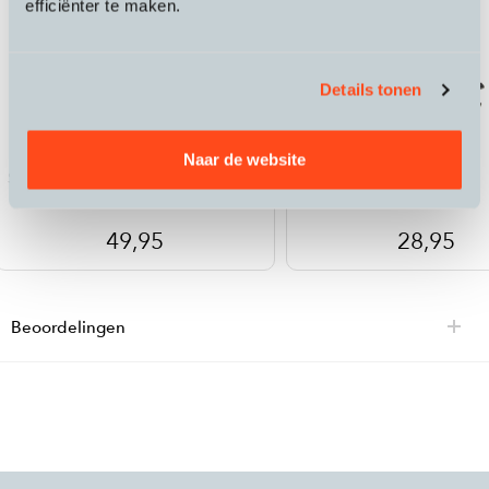
efficiënter te maken.
Details tonen
Lezyne
XLC
Naar de website
Sport Floor Drive ABS-1 Gloss Black
Kettingreiniger
49,95
28,95
Beoordelingen