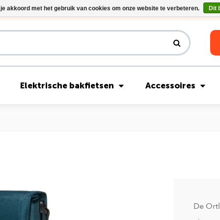
 je akkoord met het gebruik van cookies om onze website te verbeteren.
Dit 
Riese & Müller Nevo5 Silent Core nu direct uit voorraad leverbaar!
Elektrische bakfietsen
Accessoires
De Ortl