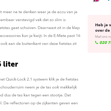
it meer na te denken waar je de accu van je
neembaar verstevigd vak dat zo slim is
Heb je 
ietstas gaat schuiven. Daarnaast zit in de klep
over de 
 accessoires kun je kwijt. In de E-Mate past 16
Mail ons n
020 7
 ook aan de buitenkant van deze fietstas zit
 liter
et Quick-Lock 2.1 systeem klik je de fietstas
 schouderruim neem je de tas ook makkelijk
md dus de tas kan tegen een stootje. Dat
l. De reflectoren op de zijkanten geven een