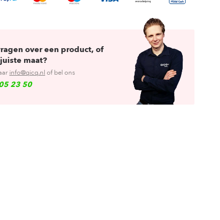
vragen over een product, of
juiste maat?
aar
info@qicq.nl
of bel ons
05 23 50