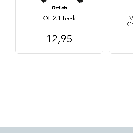
Ortlieb
QL 2.1 haak
V
C
12,95