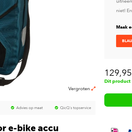
uitneem
niet! E
Maak e
BLA
129,95
Dit product
Vergroten
Advies op maat
QicQ's topservice
or e-bike accu