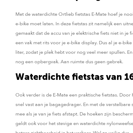
Met de waterdichte Ortlieb fietstas E-Mate hoef je noo
e-bike moet laten. In deze fietstas zit namelijk een uit
gemaakt dat de accu van je elektrische fiets niet in je f
een vak met rits voor je e-bike display. Dus al je e-bike
liter, zodat je plek hebt voor nog veel meer spullen. En
nog een opbergvak. Aan ruimte dus geen gebrek.
Waterdichte fietstas van 16
Ook verder is de E-Mate een praktische fietstas. Door h
snel vast aan je bagagedrager. En met de verstelbare
mee als je van je fiets afstapt. De hoeken zijn bescher
geldt ook voor het stevige en waterdichte nylonweefse
betere zichtbaarheid in het verkeer. Wel zo veilig dus.