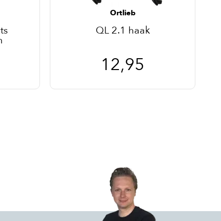
Ortlieb
ts
QL 2.1 haak
n
12,95