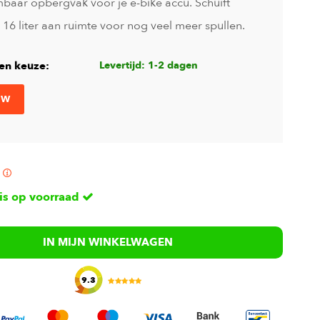
baar opbergvak voor je e-bike accu. Schuift
n 16 liter aan ruimte voor nog veel meer spullen.
en keuze:
Levertijd: 1-2 dagen
UW
 is op voorraad
IN MIJN WINKELWAGEN
9.3