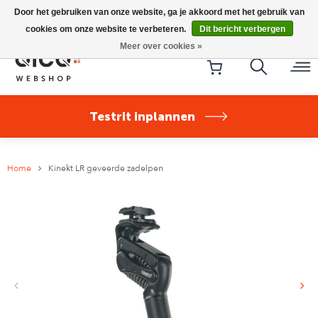
Riese & Müller Nevo5 Silent Core nu direct uit voorraad
Door het gebruiken van onze website, ga je akkoord met het gebruik van
leverbaar!
cookies om onze website te verbeteren.
Dit bericht verbergen
Meer over cookies »
Testrit inplannen
Home
Kinekt LR geveerde zadelpen