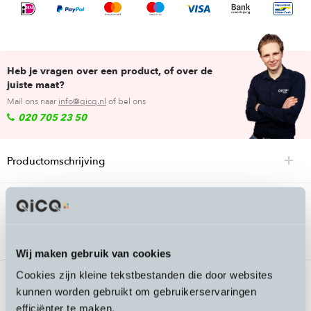
Heb je vragen over een product, of over de
juiste maat?
Mail ons naar
info@qicq.nl
of bel ons
020 705 23 50
Productomschrijving
Passende accessoires bij de Kinekt LR
geveerde zadelpen
Wij maken gebruik van cookies
Cookies zijn kleine tekstbestanden die door websites
kunnen worden gebruikt om gebruikerservaringen
efficiënter te maken.