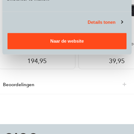
Details tonen
Redshift
Redshift
Naar de website
Shockstop Stem
Shockstop Utility Mo
194,95
39,95
Beoordelingen