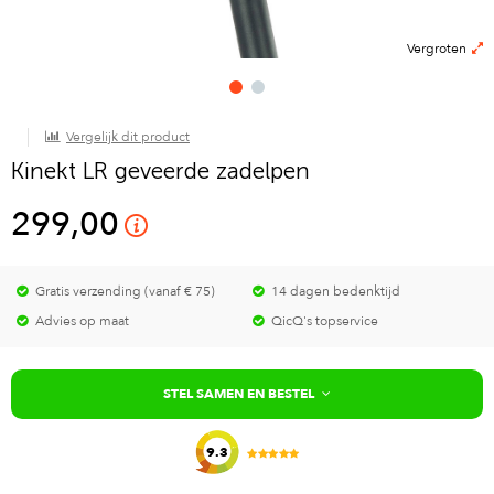
Vergroten
Vergelijk dit product
Kinekt LR geveerde zadelpen
299,00
Gratis verzending (vanaf € 75)
14 dagen bedenktijd
Advies op maat
QicQ's topservice
STEL SAMEN EN BESTEL
9.3