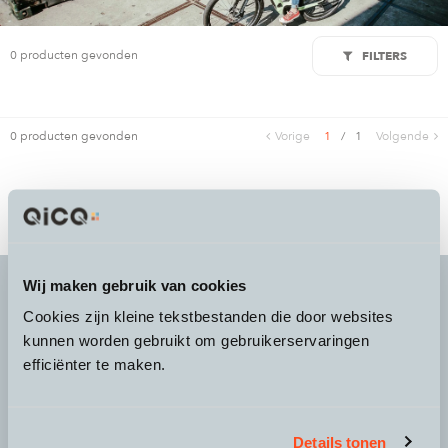
0 producten gevonden
FILTERS
0 producten gevonden
Vorige
1
/
1
Volgende
Wij maken gebruik van cookies
Cookies zijn kleine tekstbestanden die door websites
It's more than a
choice
kunnen worden gebruikt om gebruikerservaringen
efficiënter te maken.
Details tonen
Over QicQ