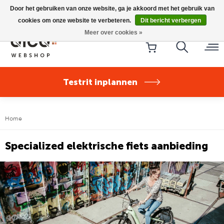
Riese & Müller Nevo5 Silent Core nu direct uit voorraad
Door het gebruiken van onze website, ga je akkoord met het gebruik van
leverbaar!
cookies om onze website te verbeteren.
Dit bericht verbergen
Meer over cookies »
Testrit inplannen
Home
Specialized elektrische fiets aanbieding