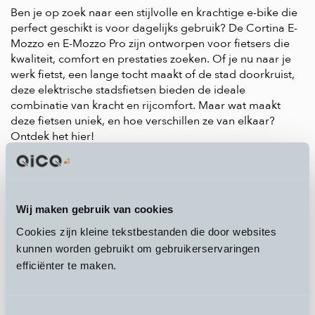
Ben je op zoek naar een stijlvolle en krachtige e-bike die
perfect geschikt is voor dagelijks gebruik? De Cortina E-
Mozzo en E-Mozzo Pro zijn ontworpen voor fietsers die
kwaliteit, comfort en prestaties zoeken. Of je nu naar je
werk fietst, een lange tocht maakt of de stad doorkruist,
deze elektrische stadsfietsen bieden de ideale
combinatie van kracht en rijcomfort. Maar wat maakt
deze fietsen uniek, en hoe verschillen ze van elkaar?
Ontdek het hier!
[SPLIT]
Cortina E-Mozzo – Stijlvol
en Comfortabel
Wij maken gebruik van cookies
Cookies zijn kleine tekstbestanden die door websites
De Cortina E-Mozzo is een veelzijdige elektrische
kunnen worden gebruikt om gebruikerservaringen
stadsfiets met een Shimano Steps middenmotor. Dit zorgt
efficiënter te maken.
voor een natuurlijke rijervaring en een stabiel
zwaartepunt, ideaal voor intensief dagelijks gebruik.
Dankzij de in het frame geïntegreerde accu ziet de fiets