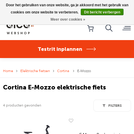
Riese & Müller Nevo5 Silent Core nu direct uit voorraad
Door het gebruiken van onze website, ga je akkoord met het gebruik van
leverbaar!
cookies om onze website te verbeteren.
Dit bericht verbergen
Meer over cookies »
Testrit inplannen
Home
Elektrische fietsen
Cortina
E-Mozzo
Cortina E-Mozzo elektrische fiets
4 producten gevonden
FILTERS