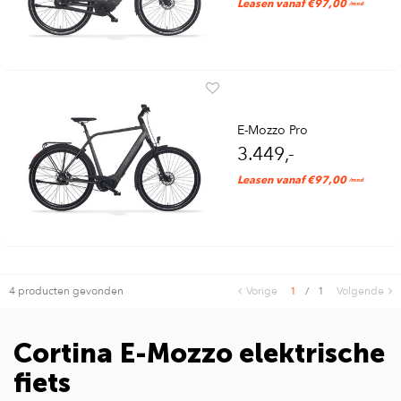
Leasen vanaf €97,00
/mnd
E-Mozzo Pro
3.449,-
Leasen vanaf €97,00
/mnd
4 producten gevonden
Vorige
1
/
1
Volgende
Cortina E-Mozzo elektrische
fiets