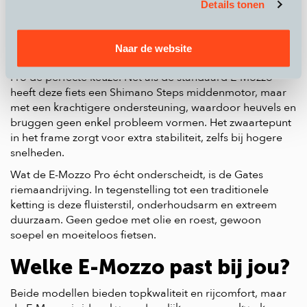
er strak en modern uit, zonder in te leveren op prestaties.
Details tonen
Cortina E-Mozzo Pro e-bike
Naar de website
Wil je net dat beetje extra? Dan is de Cortina E-Mozzo
Pro de perfecte keuze. Net als de standaard E-Mozzo
heeft deze fiets een Shimano Steps middenmotor, maar
met een krachtigere ondersteuning, waardoor heuvels en
bruggen geen enkel probleem vormen. Het zwaartepunt
in het frame zorgt voor extra stabiliteit, zelfs bij hogere
snelheden.
Wat de E-Mozzo Pro écht onderscheidt, is de Gates
riemaandrijving. In tegenstelling tot een traditionele
ketting is deze fluisterstil, onderhoudsarm en extreem
duurzaam. Geen gedoe met olie en roest, gewoon
soepel en moeiteloos fietsen.
Welke E-Mozzo past bij jou?
Beide modellen bieden topkwaliteit en rijcomfort, maar