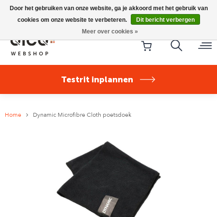
Riese & Müller Nevo5 Silent Core nu direct uit voorraad
Door het gebruiken van onze website, ga je akkoord met het gebruik van
leverbaar!
cookies om onze website te verbeteren.
Dit bericht verbergen
Meer over cookies »
Testrit inplannen
Home
Dynamic Microfibre Cloth poetsdoek