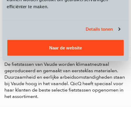
VAUDE
Tura II handschoenen
efficiënter te maken.
75,-
Details tonen
Naar de website
5 producten gevonden
Vorige
1
/
1
Volgende
De fietstassen van Vaude worden klimaatneutraal
geproduceerd en gemaakt van eersteklas materialen.
Duurzaamheid en eerlijke arbeidsomstandigheden staan
bij Vaude hoog in het vaandel. QicQ heeft speciaal voor
haar klanten de beste selectie fietstassen opgenomen in
het assortiment.