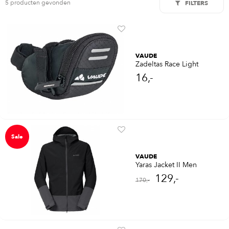
5 producten gevonden
FILTERS
VAUDE
Zadeltas Race Light
16,-
Sale
VAUDE
Yaras Jacket II Men
129,-
170,-