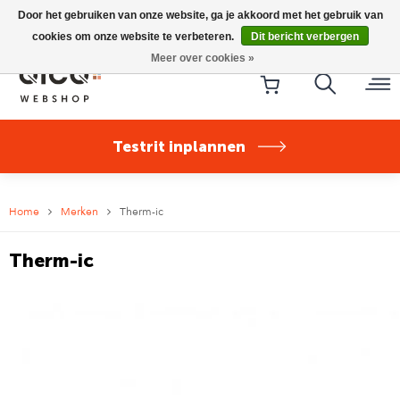
Riese & Müller Nevo5 Silent Core nu direct uit voorraad
Door het gebruiken van onze website, ga je akkoord met het gebruik van
leverbaar!
cookies om onze website te verbeteren.
Dit bericht verbergen
Meer over cookies »
Testrit inplannen
Home
Merken
Therm-ic
Therm-ic