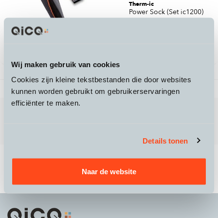
Therm-ic
Power Sock (Set ic1200)
199,95
Wij maken gebruik van cookies
Cookies zijn kleine tekstbestanden die door websites
1 producten gevonden
Vorige
1
/
1
Volgende
kunnen worden gebruikt om gebruikerservaringen
efficiënter te maken.
Therm-ic is leverancier van verwarmde schoenzolen,
sokken, handschoen, etc. De producten bieden comfort
en warmte tijdens de koude dagen van de winterperiode.
Details tonen
Naar de website