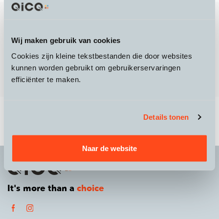
Dé verende stuurpen voor jouw Stromer komt van
RedShift Sports en kan prima gecombineerd worden met
de
verende zadelpen
van een ander merk. De verende
Wij maken gebruik van cookies
stuurpennen, ofwel de Shockstop Stem, van RedShift
Cookies zijn kleine tekstbestanden die door websites
zorgen voor optimaal comfort voor tijdens de fietstocht
op een racefiets of bijvoorbeeld een
kunnen worden gebruikt om gebruikerservaringen
Stromer
high speed
e-bike.
efficiënter te maken.
Details tonen
Naar de website
It's more than a
choice