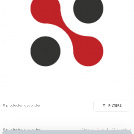
0 producten gevonden
FILTERS
0 producten gevonden
Vorige
1
/
1
Volgende