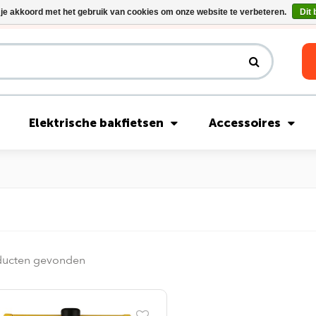
 je akkoord met het gebruik van cookies om onze website te verbeteren.
Dit 
Riese & Müller Nevo5 Silent Core nu direct uit voorraad leverbaar!
Elektrische bakfietsen
Accessoires
ducten gevonden