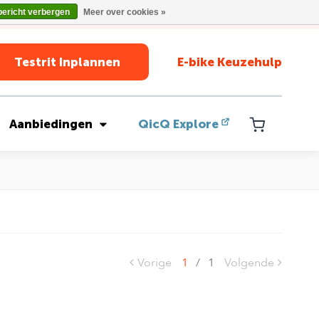
bericht verbergen
Meer over cookies »
Testrit Inplannen
E-bike Keuzehulp
Aanbiedingen
QicQ Explore
Vorige
1
/
1
Volgende