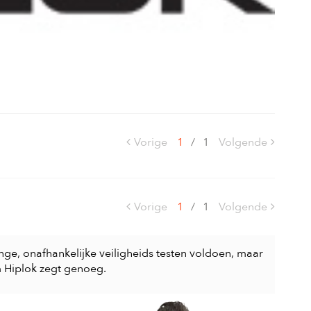
Vorige
1
/
1
Volgende
Vorige
1
/
1
Volgende
nge, onafhankelijke veiligheids testen voldoen, maar
m Hiplok zegt genoeg.