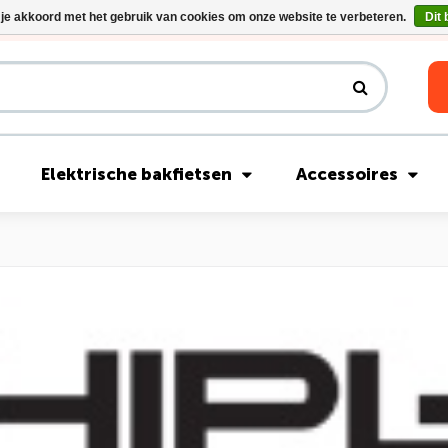
 je akkoord met het gebruik van cookies om onze website te verbeteren.
Dit 
Riese & Müller Nevo5 Silent Core nu direct uit voorraad leverbaar!
Elektrische bakfietsen
Accessoires