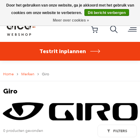
Riese & Müller Nevo5 Silent Core nu direct uit voorraad
Door het gebruiken van onze website, ga je akkoord met het gebruik van
leverbaar!
cookies om onze website te verbeteren.
Dit bericht verbergen
Meer over cookies »
Testrit inplannen
Home
Merken
Giro
Giro
0 producten gevonden
FILTERS