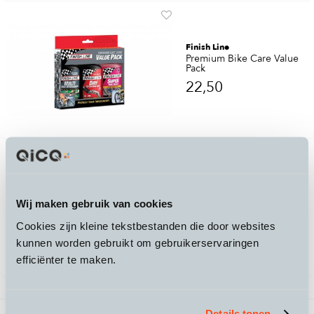
Finish Line
Premium Bike Care Value
Pack
22,50
Finish Line
Ceramic Wet Lube Flacon
Wij maken gebruik van cookies
8,50
Cookies zijn kleine tekstbestanden die door websites
kunnen worden gebruikt om gebruikerservaringen
efficiënter te maken.
3 producten gevonden
Vorige
1
/
1
Volgende
Details tonen