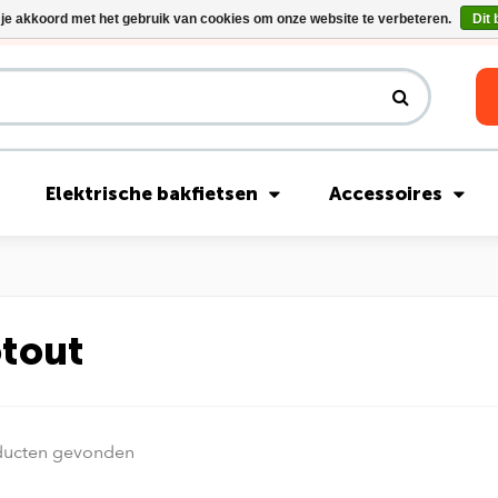
 je akkoord met het gebruik van cookies om onze website te verbeteren.
Dit 
Riese & Müller Nevo5 Silent Core nu direct uit voorraad leverbaar!
Elektrische bakfietsen
Accessoires
tout
ducten gevonden