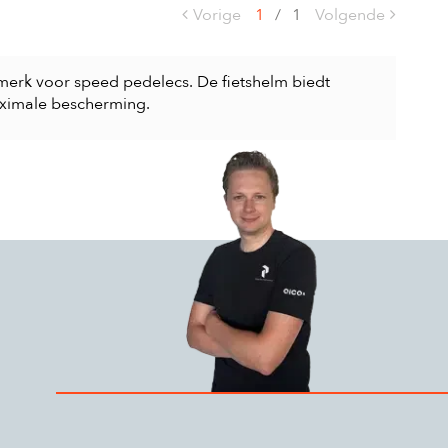
Vorige
1
/
1
Volgende
merk voor speed pedelecs. De fietshelm biedt
aximale bescherming.