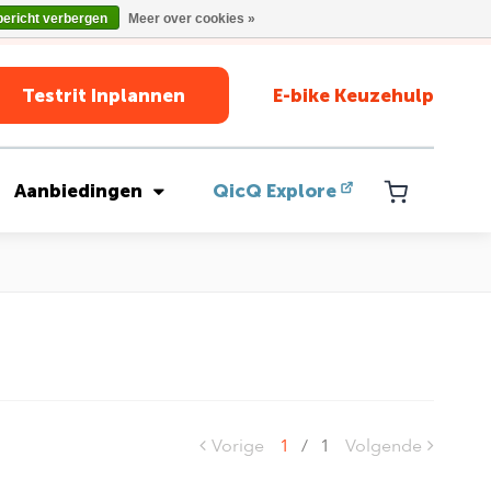
bericht verbergen
Meer over cookies »
Testrit Inplannen
E-bike Keuzehulp
Aanbiedingen
QicQ Explore
Vorige
1
/
1
Volgende