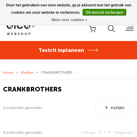
Riese & Müller Nevo5 Silent Core nu direct uit voorraad
Door het gebruiken van onze website, ga je akkoord met het gebruik van
leverbaar!
cookies om onze website te verbeteren.
Dit bericht verbergen
Meer over cookies »
Testrit inplannen
Home
Merken
CRANKBROTHERS
CRANKBROTHERS
0 producten gevonden
FILTERS
0 producten gevonden
Vorige
1
/
1
Volgende