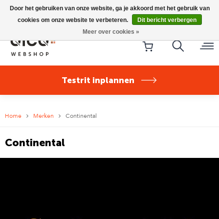
Riese & Müller Nevo5 Silent Core nu direct uit voorraad
Door het gebruiken van onze website, ga je akkoord met het gebruik van
leverbaar!
cookies om onze website te verbeteren.
Dit bericht verbergen
Meer over cookies »
Testrit inplannen
Home
Merken
Continental
Continental