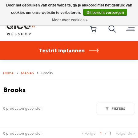
Riese & Müller Nevo5 Silent Core nu direct uit voorraad
Door het gebruiken van onze website, ga je akkoord met het gebruik van
leverbaar!
cookies om onze website te verbeteren.
Dit bericht verbergen
Meer over cookies »
Testrit inplannen
Home
Merken
Brooks
Brooks
0 producten gevonden
FILTERS
0 producten gevonden
Vorige
1
/
1
Volgende