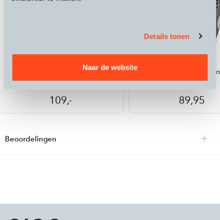
Details tonen
Stromer
Ortlieb
Naar de website
Eindhoven fietstas
Back Roller Urban
109,-
89,95
Beoordelingen