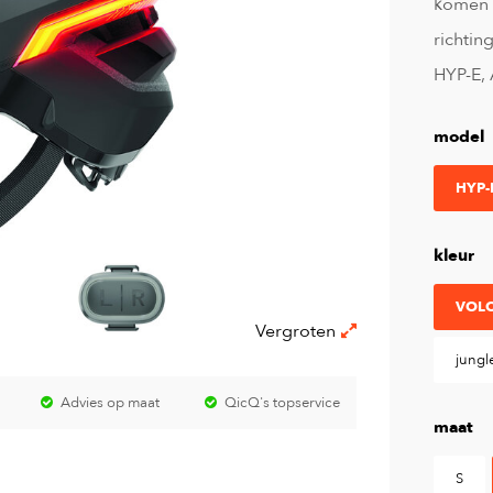
komen s
richtin
HYP-E, 
model
HYP-
kleur
VOLC
Vergroten
jungl
Advies op maat
QicQ's topservice
maat
S