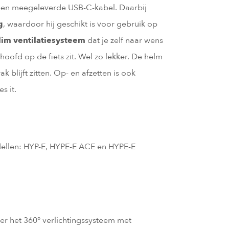
 een meegeleverde USB-C-kabel. Daarbij
g
, waardoor hij geschikt is voor gebruik op
lim ventilatiesysteem
dat je zelf naar wens
hoofd op de fiets zit. Wel zo lekker. De helm
k blijft zitten. Op- en afzetten is ook
s it.
odellen: HYP-E, HYPE-E ACE en HYPE-E
er het 360° verlichtingssysteem met