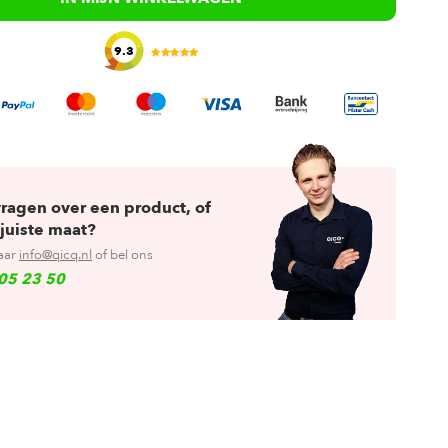
9.3
vragen over een product, of
juiste maat?
aar
info@qicq.nl
of bel ons
05 23 50