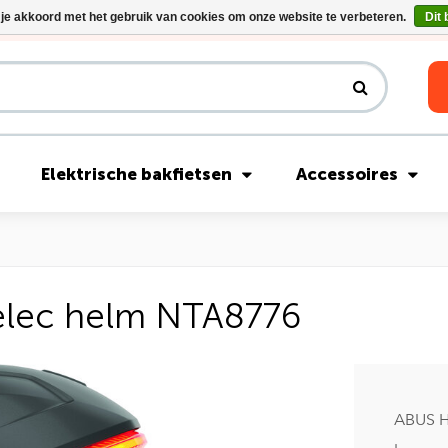
 je akkoord met het gebruik van cookies om onze website te verbeteren.
Dit 
Riese & Müller Nevo5 Silent Core nu direct uit voorraad leverbaar!
Elektrische bakfietsen
Accessoires
lec helm NTA8776
ABUS H