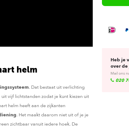
Heb je 
over de 
art helm
Mail ons n
020 7
tingssysteem
. Dat bestaat uit verlichting
t vijf lichtstanden zodat je kunt kiezen uit
smart helm heeft aan de zijkanten
diening
. Het maakt daarom niet uit of je je
reen zichtbaar vanuit iedere hoek. De