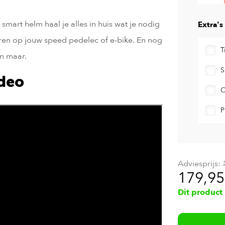
art helm haal je alles in huis wat je nodig
Extra's
eren op jouw speed pedelec of e-bike. En nog
T
n maar.
S
ideo
O
P
Adviesprijs:
179,95
Dit product