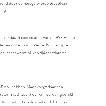
 bediend door de meegeleverde draadloze
tigt.
 standaard specificaties van de HYP-E is de
egen stof en wind. Verder krijg je bij de
ren lekker warm blijven tijdens winterse
ACE ook hebben. Maar voegt daar een
t automatisch zodra de rem wordt ingedrukt
udig monteert op de remhendel. Het remlicht