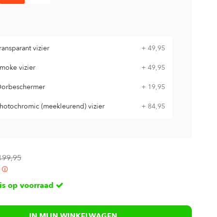
ransparant vizier
+ 49,95
moke vizier
+ 49,95
orbeschermer
+ 19,95
hotochromic (meekleurend) vizier
+ 84,95
199,95
 is op voorraad
IN MIJN WINKELWAGEN