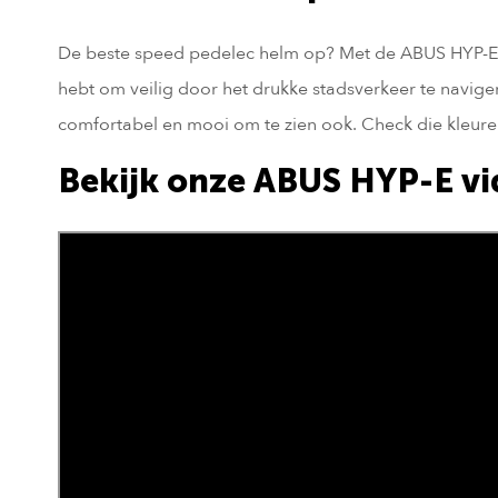
De beste speed pedelec helm op? Met de ABUS HYP-E sm
hebt om veilig door het drukke stadsverkeer te navig
comfortabel en mooi om te zien ook. Check die kleure
Bekijk onze ABUS HYP-E v