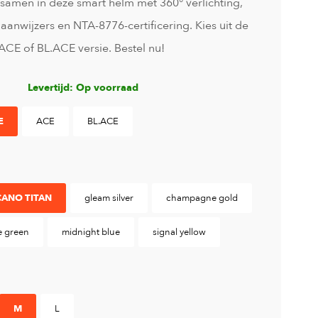
amen in deze smart helm met 360° verlichting,
gaanwijzers en NTA-8776-certificering. Kies uit de
ACE of BL.ACE versie. Bestel nu!
Levertijd: Op voorraad
E
ACE
BL.ACE
ANO TITAN
gleam silver
champagne gold
e green
midnight blue
signal yellow
M
L