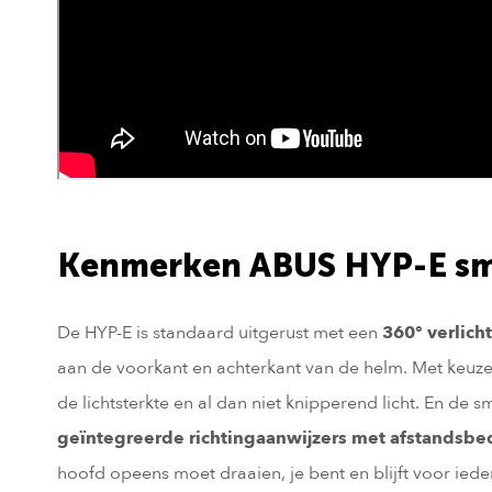
Kenmerken ABUS HYP-E sm
De HYP-E is standaard uitgerust met een
360° verlich
aan de voorkant en achterkant van de helm. Met keuze ui
de lichtsterkte en al dan niet knipperend licht. En de 
geïntegreerde richtingaanwijzers met afstandsbe
hoofd opeens moet draaien, je bent en blijft voor iede