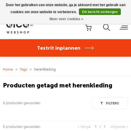
Riese & Müller Nevo5 Silent Core nu direct uit voorraad
Door het gebruiken van onze website, ga je akkoord met het gebruik van
leverbaar!
cookies om onze website te verbeteren.
Dit bericht verbergen
Meer over cookies »
Testrit inplannen
Home
Tags
herenkleding
Producten getagd met herenkleding
0 producten gevonden
FILTERS
0 producten gevonden
Vorige
1
/
1
Volgende