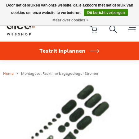
Riese & Müller Nevo5 Silent Core nu direct uit voorraad
Door het gebruiken van onze website, ga je akkoord met het gebruik van
leverbaar!
cookies om onze website te verbeteren.
Dit bericht verbergen
Meer over cookies »
Testrit inplannen
Home
Montageset Racktime bagagedrager Stromer