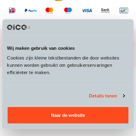
Heb je vragen over een product, of over de
juiste maat?
Wij maken gebruik van cookies
Mail ons naar
info@qicq.nl
of bel ons
Cookies zijn kleine tekstbestanden die door websites
020 705 23 50
kunnen worden gebruikt om gebruikerservaringen
efficiënter te maken.
Productomschrijving
Details tonen
Beoordelingen
Naar de website