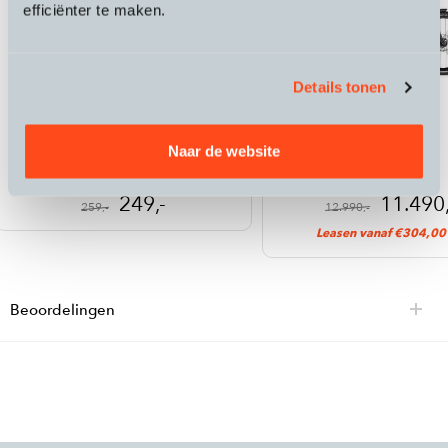
efficiënter te maken.
Details tonen
Stromer
Stromer
CR246 lader
ST7
Naar de website
249,-
11.490,
259,-
12.990,-
Leasen vanaf €304,00
Beoordelingen