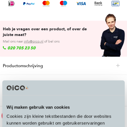
Heb je vragen over een product, of over de
juiste maat?
Mail ons naar
info@qicq.nl
of bel ons
020 705 23 50
Productomschrijving
Passende accessoires bij de Stromer ST7
1440 Wh accu
Wij maken gebruik van cookies
Sale
Sale
Cookies zijn kleine tekstbestanden die door websites
kunnen worden gebruikt om gebruikerservaringen