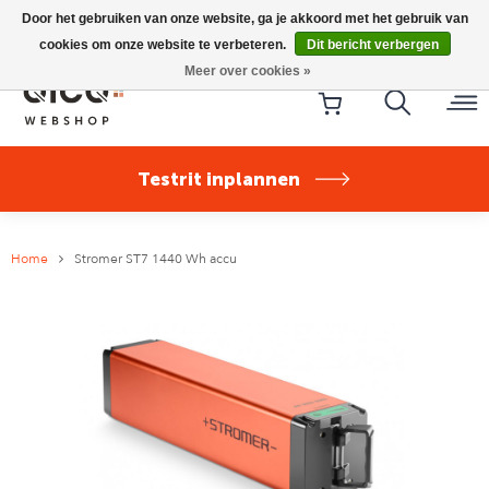
Riese & Müller Nevo5 Silent Core nu direct uit voorraad
Door het gebruiken van onze website, ga je akkoord met het gebruik van
leverbaar!
cookies om onze website te verbeteren.
Dit bericht verbergen
Meer over cookies »
Testrit inplannen
Home
Stromer ST7 1440 Wh accu