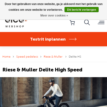
Riese & Müller Nevo5 Silent Core nu direct uit voorraad
Door het gebruiken van onze website, ga je akkoord met het gebruik van
leverbaar!
cookies om onze website te verbeteren.
Dit bericht verbergen
Meer over cookies »
Testrit inplannen
Home
Speed pedelecs
Riese & Muller
Delite HS
Riese & Muller Delite High Speed