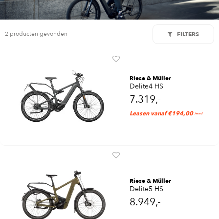
2 producten gevonden
FILTERS
Riese & Müller
Delite4 HS
7.319,-
Leasen vanaf €194,00
/mnd
Riese & Müller
Delite5 HS
8.949,-