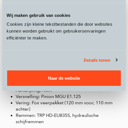
Delite5 HS kopen?
Wij maken gebruik van cookies
De
Riese & Müller Delite5 HS
is de topkeuze voor wie
geen concessies wil doen aan comfort en kracht. Met een
Cookies zijn kleine tekstbestanden die door websites
TubePack accu van 800 Wh en de krachtige Pinion MGU
kunnen worden gebruikt om gebruikerservaringen
E1.125 motor levert deze speed pedelec ongeëvenaarde
efficiënter te maken.
prestaties en een actieradius van 40 tot 120 km.
Kenmerken Riese & Müller Delite5
Details tonen
HS
Accu: TubePack 800 Wh
Actieradius: 40 - 120 km
Naar de website
Motor: Pinion MGU E1.125
Aandrijving: riem
Versnelling: Pinion MGU E1.125
Vering: Fox veerpakket (120 mm voor, 110 mm
achter)
Remmen: TRP HD-EU835S, hydraulische
schijfremmen