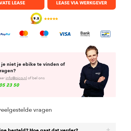
VATE LEASE
LEASE VIA WERKGEVER
9.3
 je niet je ebike te vinden of
vragen?
aar
info@qicq.nl
of bel ons
05 23 50
veelgestelde vragen
line besteld? Hoe gaat dat verder?