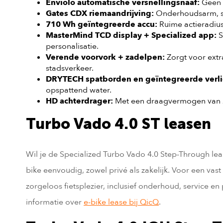
Enviolo automatische versnellingsnaaf:
Geen s
Gates CDX riemaandrijving:
Onderhoudsarm, s
710 Wh geïntegreerde accu:
Ruime actieradius
MasterMind TCD display + Specialized app:
S
personalisatie.
Verende voorvork + zadelpen:
Zorgt voor ext
stadsverkeer.
DRYTECH spatborden en geïntegreerde verli
opspattend water.
HD achterdrager:
Met een draagvermogen van 27
Turbo Vado 4.0 ST leasen
Wil je de Specialized Turbo Vado 4.0 Step-Through lea
bike eenvoudig, zowel privé als zakelijk. Voor een va
zorgeloos fietsplezier, inclusief onderhoud, service en 
informatie over
e-bike lease bij QicQ
.