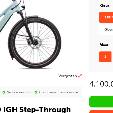
Kleur
SATI
Gloss 
Maat
S
Vergroten
4.100,
Service aan huis
Gratis vervangende e-bike
0 IGH Step-Through