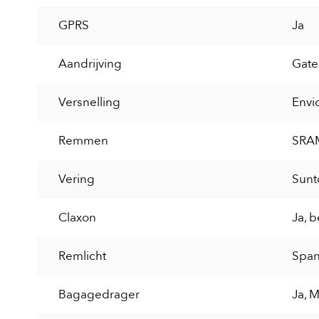
GPRS
Ja
Aandrijving
Gate
Versnelling
Envio
Remmen
SRAM
Vering
Sunt
Claxon
Ja, b
Remlicht
Span
Bagagedrager
Ja, 