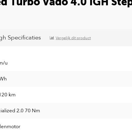
ed Turbo Vado 4.0 IGH St
h Specificaties
Vergelijk dit product
m/u
 Wh
 120 km
ialized 2.0 70 Nm
denmotor