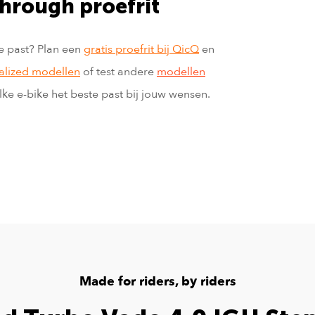
hrough proefrit
e past? Plan een
gratis proefrit bij QicQ
en
alized modellen
of test andere
modellen
lke e-bike het beste past bij jouw wensen.
Made for riders, by riders