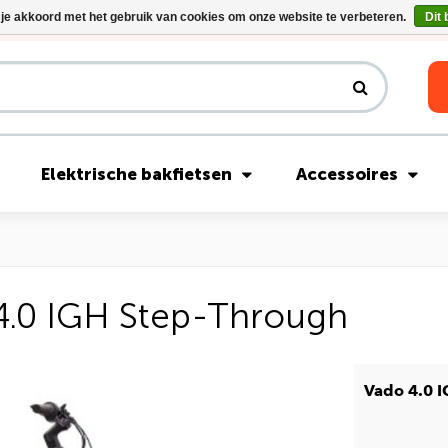
 je akkoord met het gebruik van cookies om onze website te verbeteren.
Dit 
Riese & Müller Nevo5 Silent Core nu direct uit voorraad leverbaar!
Elektrische bakfietsen
Accessoires
 4.0 IGH Step-Through
Vado 4.0 