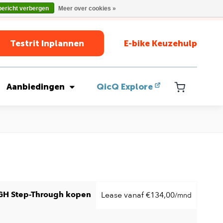
bericht verbergen
Meer over cookies »
Testrit Inplannen
E-bike Keuzehulp
Aanbiedingen
QicQ Explore
IGH Step-Through kopen
Lease vanaf €134,00
/mnd