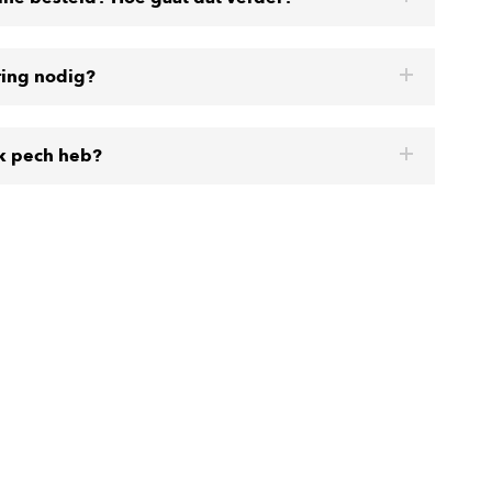
ring nodig?
ik pech heb?