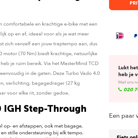
PRI
n comfortabele en krachtige e-bike met een
ijk op en af, ideaal voor als je wat meer
st zich vanzelf aan jouw traptempo aan, dus
.0 motor (70 Nm) biedt krachtige, natuurlijke
heb je ruim bereik. Via het MasterMind TCD
Lukt het
s eenvoudig in de gaten. Deze Turbo Vado 4.0
heb je 
Mail ons n
n, verlichting, bagagedrager (27 kg
020 7
r voor elke rit, zonder gedoe.
0 IGH Step-Through
Een paar 
 op- en afstappen, ook met bagage.
en stille ondersteuning bij elk tempo.
Fiets on