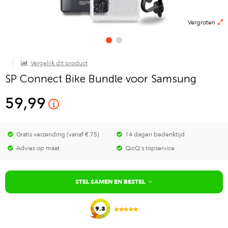
Vergroten
Vergelijk dit product
SP Connect Bike Bundle voor Samsung
59,99
Gratis verzending (vanaf € 75)
14 dagen bedenktijd
Advies op maat
QicQ's topservice
STEL SAMEN EN BESTEL
9.3