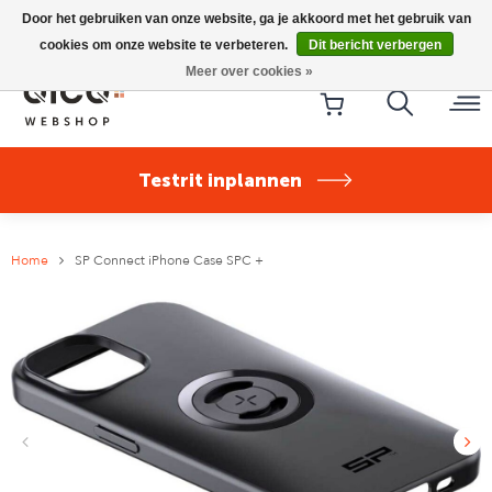
Riese & Müller Nevo5 Silent Core nu direct uit voorraad
Door het gebruiken van onze website, ga je akkoord met het gebruik van
leverbaar!
cookies om onze website te verbeteren.
Dit bericht verbergen
Meer over cookies »
Testrit inplannen
Home
SP Connect iPhone Case SPC +