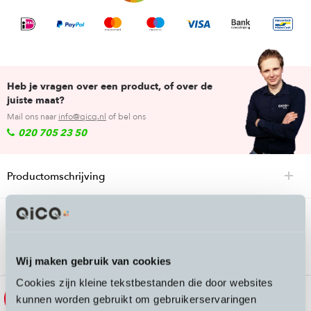
Heb je vragen over een product, of over de
juiste maat?
Mail ons naar
info@qicq.nl
of bel ons
020 705 23 50
Productomschrijving
Passende accessoires bij de SP Connect
iPhone Case SPC +
Wij maken gebruik van cookies
Cookies zijn kleine tekstbestanden die door websites
kunnen worden gebruikt om gebruikerservaringen
Sale