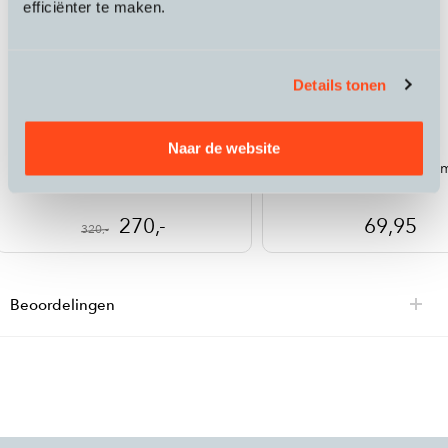
efficiënter te maken.
Details tonen
Peak Performance
Black Rhino
Naar de website
Dames regenjas Commuter Gore-
AeroBoost TM-1 Luchtco
Tex Paclite
270,-
69,95
320,-
Beoordelingen