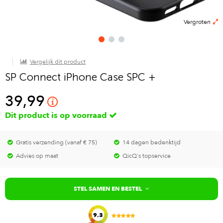
Vergroten
Vergelijk dit product
SP Connect iPhone Case SPC +
39,99
Dit product is op voorraad
Gratis verzending (vanaf € 75)
14 dagen bedenktijd
Advies op maat
QicQ's topservice
STEL SAMEN EN BESTEL
9.3