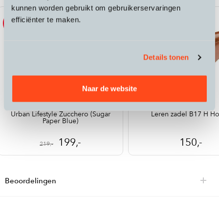
kunnen worden gebruikt om gebruikerservaringen
efficiënter te maken.
Sale
Details tonen
Naar de website
KasK
Brooks
Urban Lifestyle Zucchero (Sugar
Leren zadel B17 H H
Paper Blue)
199,-
150,-
219,-
Beoordelingen