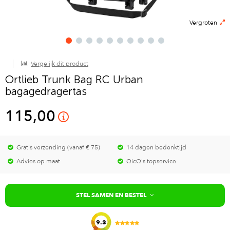
Vergroten
Vergelijk dit product
Ortlieb Trunk Bag RC Urban
bagagedragertas
115,00
Gratis verzending (vanaf € 75)
14 dagen bedenktijd
Advies op maat
QicQ's topservice
STEL SAMEN EN BESTEL
9.3