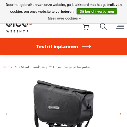
Riese & Müller Nevo5 Silent Core nu direct uit voorraad
Door het gebruiken van onze website, ga je akkoord met het gebruik van
leverbaar!
cookies om onze website te verbeteren.
Dit bericht verbergen
Meer over cookies »
Testrit inplannen
Home
Ortlieb Trunk Bag RC Urban bagagedragertas