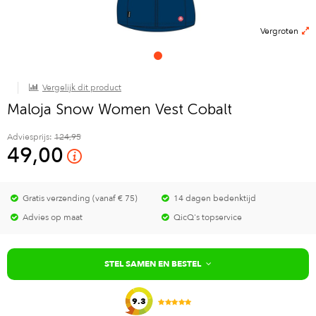
Vergroten
Vergelijk dit product
Maloja Snow Women Vest Cobalt
Adviesprijs:
124,95
49,00
Gratis verzending (vanaf € 75)
14 dagen bedenktijd
Advies op maat
QicQ's topservice
STEL SAMEN EN BESTEL
9.3