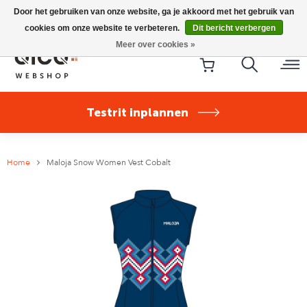
Riese & Müller Nevo5 Silent Core nu direct uit voorraad
Door het gebruiken van onze website, ga je akkoord met het gebruik van
leverbaar!
cookies om onze website te verbeteren.
Dit bericht verbergen
Meer over cookies »
Testrit inplannen
Home
Maloja Snow Women Vest Cobalt