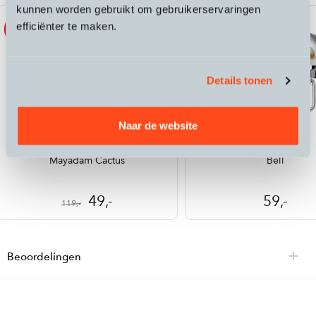
kunnen worden gebruikt om gebruikerservaringen
efficiënter te maken.
Sale
Details tonen
Naar de website
Maloja
Spurcycle
Mayadam Cactus
Bell
49,-
59,-
119,-
Beoordelingen