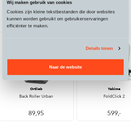
Wij maken gebruik van cookies
Passende accessoires bij de Klever Y Gala
Cookies zijn kleine tekstbestanden die door websites
45
kunnen worden gebruikt om gebruikerservaringen
efficiënter te maken.
Details tonen
Naar de website
Ortlieb
Yakima
Back Roller Urban
FoldClick 2
89,95
599,-