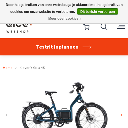
Riese & Müller Nevo5 Silent Core nu direct uit voorraad
Door het gebruiken van onze website, ga je akkoord met het gebruik van
leverbaar!
cookies om onze website te verbeteren.
Dit bericht verbergen
Meer over cookies »
Testrit inplannen
Home
Klever Y Gala 45