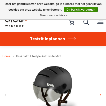
Riese & Müller Nevo5 Silent Core nu direct uit voorraad
Door het gebruiken van onze website, ga je akkoord met het gebruik van
leverbaar!
cookies om onze website te verbeteren.
Dit bericht verbergen
Meer over cookies »
Testrit inplannen
Home
Kask helm Lifestyle Anthracite Matt