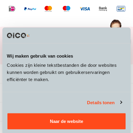
Heb je vragen over een product, of over de
juiste maat?
Mail ons naar
info@qicq.nl
of bel ons
020 705 23 50
Wij maken gebruik van cookies
Cookies zijn kleine tekstbestanden die door websites
kunnen worden gebruikt om gebruikerservaringen
Productomschrijving
efficiënter te maken.
Specificaties
Details tonen
Beoordelingen
Naar de website