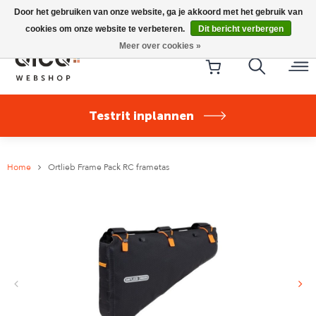
Riese & Müller Nevo5 Silent Core nu direct uit voorraad
Door het gebruiken van onze website, ga je akkoord met het gebruik van
leverbaar!
cookies om onze website te verbeteren.
Dit bericht verbergen
Meer over cookies »
Testrit inplannen
Home
Ortlieb Frame Pack RC frametas