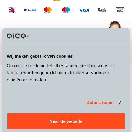
Heb je vragen over een product, of over de
juiste maat?
Mail ons naar
info@qicq.nl
of bel ons
Wij maken gebruik van cookies
020 705 23 50
Cookies zijn kleine tekstbestanden die door websites
kunnen worden gebruikt om gebruikerservaringen
Productomschrijving
efficiënter te maken.
Specificaties
Details tonen
Beoordelingen
Naar de website