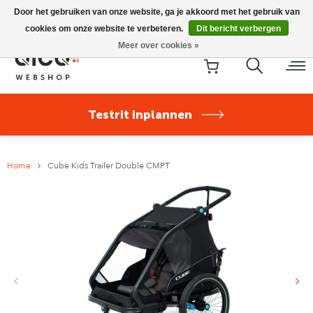
Riese & Müller Nevo5 Silent Core nu direct uit voorraad
Door het gebruiken van onze website, ga je akkoord met het gebruik van
leverbaar!
cookies om onze website te verbeteren.
Dit bericht verbergen
Meer over cookies »
Testrit inplannen
Home
Cube Kids Trailer Double CMPT