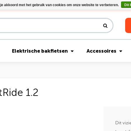
 je akkoord met het gebruik van cookies om onze website te verbeteren.
Dit 
Riese & Müller Nevo5 Silent Core nu direct uit voorraad leverbaar!
Elektrische bakfietsen
Accessoires
tRide 1.2
Dit viz