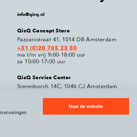
info@qicq.nl
QicQ Concept Store
Pazzanistraat 41, 1014 DB Amsterdam
+31 (0)20 705 23 50
ma t/m vrij 9:00-18:00 uur
za 10:00-17:00 uur
QicQ Service Center
Sierenborch 14C, 1046 CJ Amsterdam
+31 (0)20 705 23 51
ma t/m vrij 9:00-18:00 uur
Naar de website
rservaringen
eleid
Verzenden & Retourneren
9.3