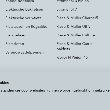
Speed pedelecs
Stromer ST3 Pinion
Elektrische bakfietsen
Stromer ST7
Elektrische vouwfiets
Riese & Muller Charger5
Fietstassen en Rugzakken
Riese & Muller UBN
Fietshelmen
Riese & Muller Culture
Fietssloten
Riese & Muller Carrie
bakfiets
Verende zadelpennen
Klever N Pinion 45
okies
bestanden die door websites kunnen worden gebruikt om gebruike
Voorwaarden
Privacy
Cookieb