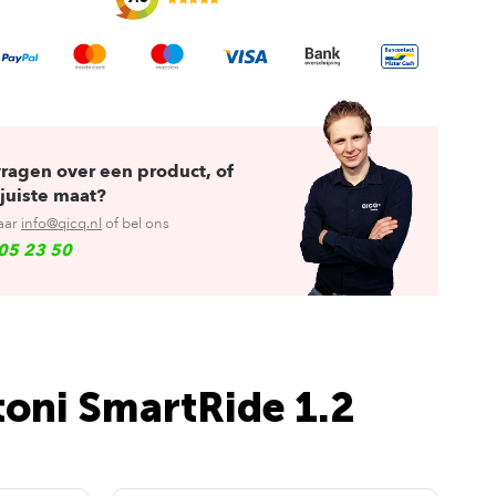
vragen over een product, of
juiste maat?
aar
info@qicq.nl
of bel ons
05 23 50
toni SmartRide 1.2