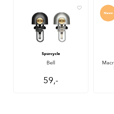
Nieuw
Spurcycle
Bell
Macro
59,-