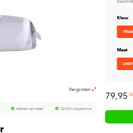
beschik
Kleur
TRA
Maat
UNIV
Vergroten
79,95
Advies op maat
QicQ's topservice
r