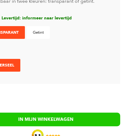
baar in twee kleuren: transparant of getint.
Levertijd: informeer naar levertijd
NSPARANT
Getint
ERSEEL
IN MIJN WINKELWAGEN
9.3