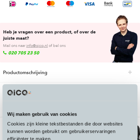
Heb je vragen over een product, of over de
juiste maat?
Mail ons naar
info@qicq.nl
of bel ons
020 705 23 50
Productomschrijving
Passende accessoires bij de
Bagagedrager kit Stromer ST5
Wij maken gebruik van cookies
Cookies zijn kleine tekstbestanden die door websites
kunnen worden gebruikt om gebruikerservaringen
efficiënter te maken.