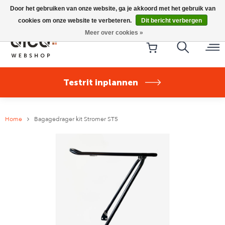
Riese & Müller Nevo5 Silent Core nu direct uit voorraad
Door het gebruiken van onze website, ga je akkoord met het gebruik van
leverbaar!
cookies om onze website te verbeteren.
Dit bericht verbergen
Meer over cookies »
Testrit inplannen
Home
Bagagedrager kit Stromer ST5