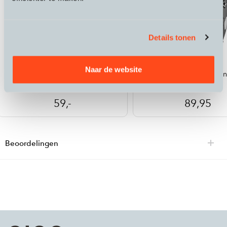
Details tonen
Spurcycle
Ortlieb
Naar de website
Bell
Back Roller Urban
59,-
89,95
Beoordelingen