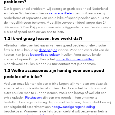
probleem?
Dat is geen enkel probleem, wij bezorgen gratis door heel Nederland
en België. Wij hebben diverse
servicepakketen
beschikbaar waarbij
onderhoud of reparaties van een e-bike of speed pedelec aan huis tot
de mogelijkheden behoren. Moet jij je vervoersmiddel langer dan 24
uur missen? Dan krijg je voor een overbruggende tijd een vervangende
e-bike of speed pedelec van ons te leen.
1.2 Ik wil graag leasen, hoe werkt dat?
Alle informatie over het leasen van een speed pedelec of elektrische
fiets bij QicQ kan je op
deze pagina
vinden. Voor een overzicht van de
kosten, kan je de
leaseprijs calculator
invullen. Voor aanvullende
vragen of opmerkingen kan je het
contactformulier invullen
.
Doordeweeks zullen binnen 24 uur contact met je opnemen.
1.3 Welke accessoires zijn handig voor een speed
pedelec of e-bike?
Veel van onze klanten die een e-bike kopen, zijn van plan om deze als
alternatief voor de auto te gebruiken. Hierdoor is het handig om wat
extra spullen mee te kunnen nemen, zoals een laptop of wellicht een
extra oplader.
Fietstassen
zijn een erg populair item om mee te
bestellen. Een regenbui mag de pret niet bederven, daarom hebben wij
een uitgebreid assortiment aan
hoogwaardige regenkleding
beschikbaar. Wanneer je de fiets tegen diefstal wilt verzekeren heb je