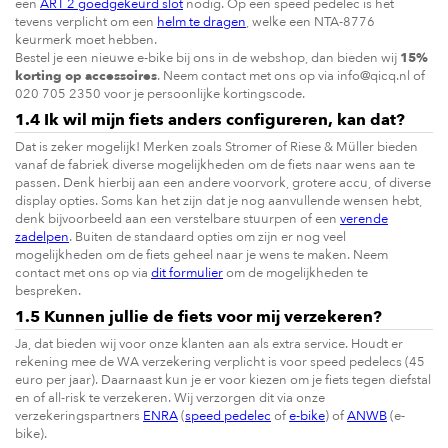
een
ART 2 goedgekeurd slot
nodig. Op een speed pedelec is het
tevens verplicht om een
helm te dragen
, welke een NTA-8776
keurmerk moet hebben.
Bestel je een nieuwe e-bike bij ons in de webshop, dan bieden wij
15%
korting op accessoires
. Neem contact met ons op via
info@qicq.nl
of
020 705 2350 voor je persoonlijke kortingscode.
1.4 Ik wil mijn fiets anders configureren, kan dat?
Dat is zeker mogelijk! Merken zoals Stromer of Riese & Müller bieden
vanaf de fabriek diverse mogelijkheden om de fiets naar wens aan te
passen. Denk hierbij aan een andere voorvork, grotere accu, of diverse
display opties. Soms kan het zijn dat je nog aanvullende wensen hebt,
denk bijvoorbeeld aan een verstelbare stuurpen of een
verende
zadelpen
. Buiten de standaard opties om zijn er nog veel
mogelijkheden om de fiets geheel naar je wens te maken. Neem
contact met ons op via
dit formulier
om de mogelijkheden te
bespreken.
1.5 Kunnen jullie de fiets voor mij verzekeren?
Ja, dat bieden wij voor onze klanten aan als extra service. Houdt er
rekening mee de WA verzekering verplicht is voor speed pedelecs (45
euro per jaar). Daarnaast kun je er voor kiezen om je fiets tegen diefstal
en of all-risk te verzekeren. Wij verzorgen dit via onze
verzekeringspartners
ENRA
(
speed pedelec
of
e-bike
) of
ANWB
(e-
bike).