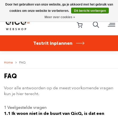
Riese & Müller Nevo5 Silent Core nu direct uit voorraad
Door het gebruiken van onze website, ga je akkoord met het gebruik van
leverbaar!
cookies om onze website te verbeteren.
Dit bericht verbergen
Meer over cookies »
Testrit inplannen
Home
FAQ
FAQ
Voor alle antwoorden op de meest voorkomende vragen
kun je hier terecht.
1 Veelgestelde vragen
1.1 Ik woon niet in de buurt van QicQ, is dat een